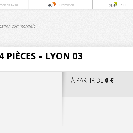
Maison Axial
Promotion
SEFI
estion commerciale
 PIÈCES – LYON 03
0 €
À PARTIR DE