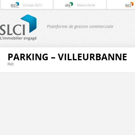
Groupe SLCI
Maison Axial
Plateforme de gestion commerciale
PARKING – VILLEURBANNE
Réf.