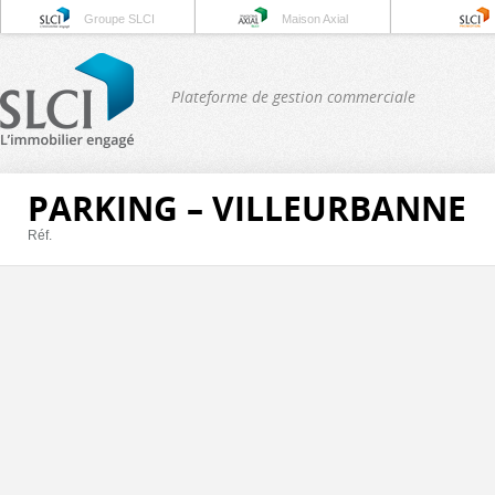
Groupe SLCI
Maison Axial
Plateforme de gestion commerciale
PARKING – VILLEURBANNE
Réf.