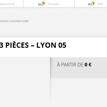
Maison Axial
Promotion
SEFI
estion commerciale
 PIÈCES – LYON 05
0 €
À PARTIR DE